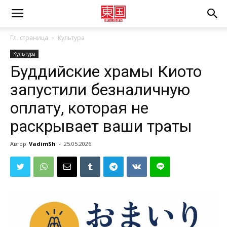
Гл. страница
Культура
Культура
Буддийские храмы Киото
запустили безналичную
оплату, которая не
раскрывает ваши траты
Автор
VadimSh
-
25.05.2026