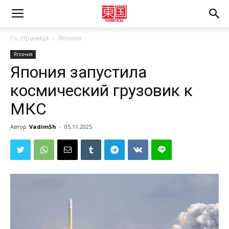
Гл. страница
Япония
Япония
Япония запустила
космический грузовик к
МКС
Автор
VadimSh
-
05.11.2025