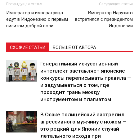
Предыдущая статья
Следующая статья
Император и императрица
Император Нарухито
едут в Индонезию с первым
встретился с президентом
визитом доброй воли
Индонезии
СХОЖИЕ СТАТЬИ
БОЛЬШЕ ОТ АВТОРА
Генеративный искусственный
интеллект заставляет японские
конкурсы переписывать правила —
и задумываться о том, где
проходит грань между
инструментом и плагиатом
В Осаке полицейский застрелил
агрессивного мужчину с ножом —
это редкий для Японии случай
летального исхода при