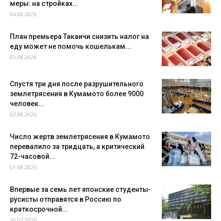
меры: на стройках...
04.08.2026
План премьера Такаичи снизить налог на
еду может не помочь кошелькам...
03.08.2026
Спустя три дня после разрушительного
землетрясения в Кумамото более 9000
человек...
02.08.2026
Число жертв землетрясения в Кумамото
перевалило за тридцать, а критический
72-часовой...
01.08.2026
Впервые за семь лет японские студенты-
русисты отправятся в Россию по
краткосрочной...
30.07.2026