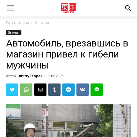
Гл. страница
Япония
Япония
Автомобиль, врезавшись в
магазин привел к гибели
мужчины
Автор
DmitrySenpai
-
18.06.2023