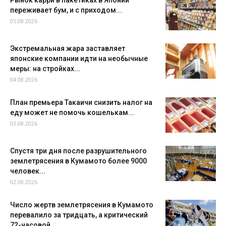
переживает бум, и с приходом...
05.08.2026
Экстремальная жара заставляет
японские компании идти на необычные
меры: на стройках...
04.08.2026
План премьера Такаичи снизить налог на
еду может не помочь кошелькам...
03.08.2026
Спустя три дня после разрушительного
землетрясения в Кумамото более 9000
человек...
02.08.2026
Число жертв землетрясения в Кумамото
перевалило за тридцать, а критический
72-часовой...