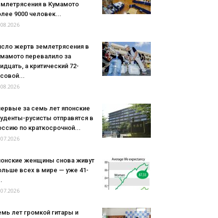
емлетрясения в Кумамото
лее 9000 человек...
.08.2026
исло жертв землетрясения в
умамото перевалило за
идцать, а критический 72-
совой...
.08.2026
первые за семь лет японские
туденты-русисты отправятся в
ссию по краткосрочной...
.07.2026
понские женщины снова живут
льше всех в мире — уже 41-
..
.07.2026
мь лет громкой гитары и