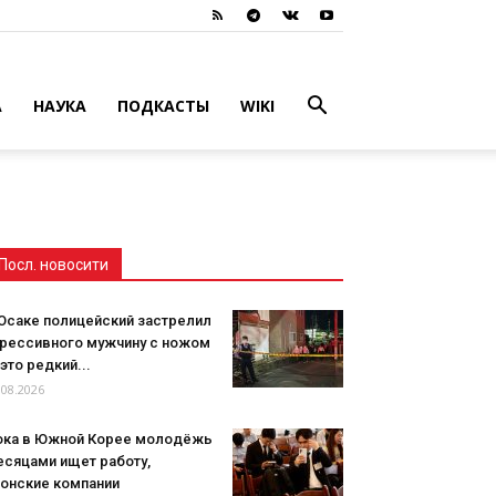
А
НАУКА
ПОДКАСТЫ
WIKI
Посл. новосити
 Осаке полицейский застрелил
грессивного мужчину с ножом
это редкий...
.08.2026
ока в Южной Корее молодёжь
есяцами ищет работу,
понские компании