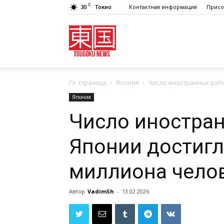
C
30
Контактная информация
Присо
Токио
Tougoku
Гл. страница
Япония
Число иностранных рабо
News
Япония
Число иностран
Японии достигл
миллиона чело
Автор
VadimSh
-
13.02.2026