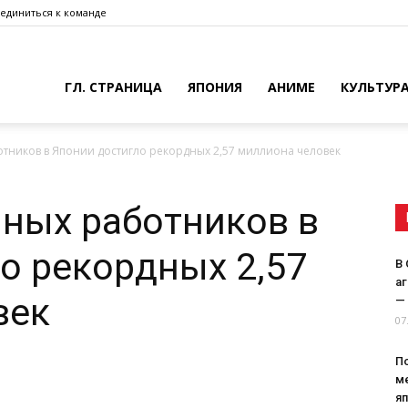
единиться к команде
ГЛ. СТРАНИЦА
ЯПОНИЯ
АНИМЕ
КУЛЬТУР
тников в Японии достигло рекордных 2,57 миллиона человек
ных работников в
о рекордных 2,57
В
а
век
— 
07
П
м
я