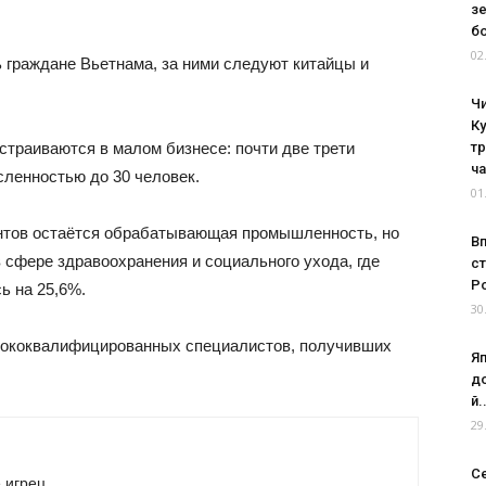
з
бо
02
 граждане Вьетнама, за ними следуют китайцы и
Ч
К
траиваются в малом бизнесе: почти две трети
тр
ча
сленностью до 30 человек.
01
нтов остаётся обрабатывающая промышленность, но
В
 сфере здравоохранения и социального ухода, где
с
Ро
ь на 25,6%.
30
сококвалифицированных специалистов, получивших
Я
до
й.
29
Се
 игрец.