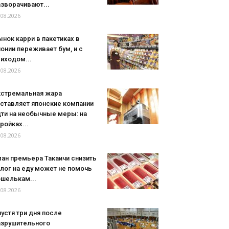
зворачивают...
.08.2026
нок карри в пакетиках в
онии переживает бум, и с
иходом...
.08.2026
кстремальная жара
аставляет японские компании
дти на необычные меры: на
ройках...
.08.2026
ан премьера Такаичи снизить
лог на еду может не помочь
ошелькам...
.08.2026
устя три дня после
азрушительного