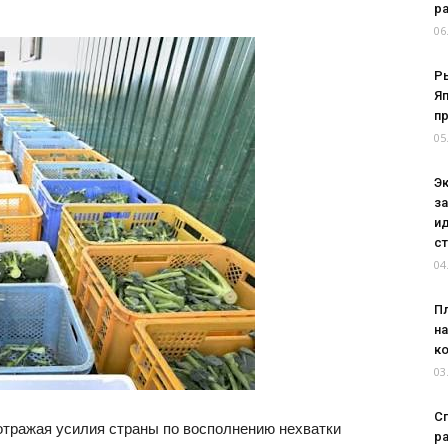
ра
06
Ры
Яп
пр
05
Э
з
и
ст
04
Пл
на
к
03
Сп
 отражая усилия страны по восполнению нехватки
р