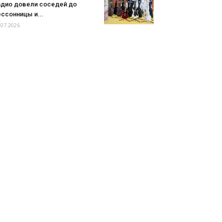
адио довели соседей до
ссонницы и...
.07.2026