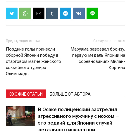
Предыдущая статья
Следующая статья
Поздние голы принесли
Маруяма завоевал бронзу,
сборной Японии победу в
первую медаль Японии на
стартовом матче женского
соревнованиях Милан-
хоккейного турнира
Кортина
Олимпиады
СХОЖИЕ СТАТЬИ
БОЛЬШЕ ОТ АВТОРА
В Осаке полицейский застрелил
агрессивного мужчину с ножом —
это редкий для Японии случай
летального исхода при