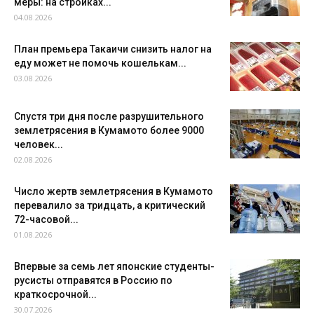
меры: на стройках...
04.08.2026
План премьера Такаичи снизить налог на
еду может не помочь кошелькам...
03.08.2026
Спустя три дня после разрушительного
землетрясения в Кумамото более 9000
человек...
02.08.2026
Число жертв землетрясения в Кумамото
перевалило за тридцать, а критический
72-часовой...
01.08.2026
Впервые за семь лет японские студенты-
русисты отправятся в Россию по
краткосрочной...
30.07.2026