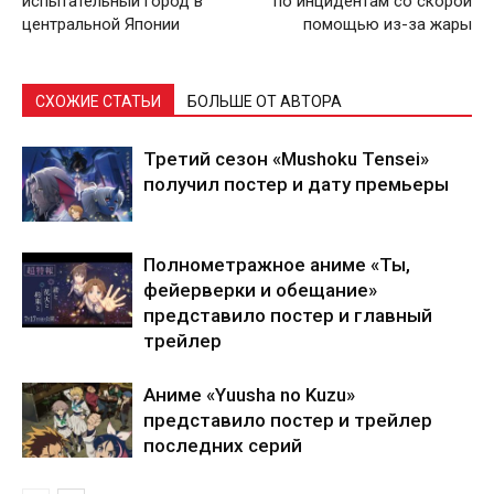
испытательный город в
по инцидентам со скорой
центральной Японии
помощью из-за жары
СХОЖИЕ СТАТЬИ
БОЛЬШЕ ОТ АВТОРА
Третий сезон «Mushoku Tensei»
получил постер и дату премьеры
Полнометражное аниме «Ты,
фейерверки и обещание»
представило постер и главный
трейлер
Аниме «Yuusha no Kuzu»
представило постер и трейлер
последних серий