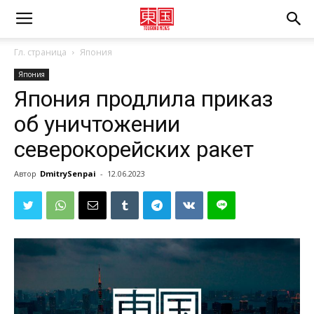
Гл. страница
Япония
Япония
Япония продлила приказ
об уничтожении
северокорейских ракет
Автор
DmitrySenpai
-
12.06.2023